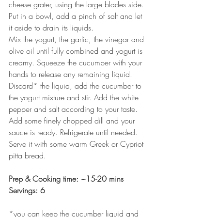
cheese grater, using the large blades side. 
Put in a bowl, add a pinch of salt and let 
it aside to drain its liquids. 
Mix the yogurt, the garlic, the vinegar and 
olive oil until fully combined and yogurt is 
creamy. Squeeze the cucumber with your 
hands to release any remaining liquid. 
Discard* the liquid, add the cucumber to 
the yogurt mixture and stir. Add the white 
pepper and salt according to your taste. 
Add some finely chopped dill and your 
sauce is ready. Refrigerate until needed. 
Serve it with some warm Greek or Cypriot 
pitta bread.
Prep & Cooking time: ~15-20 mins
Servings: 6
*you can keep the cucumber liquid and 