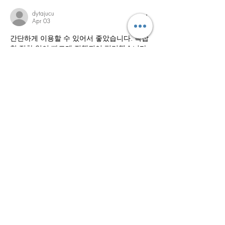
dytajucu
Apr 03
간단하게 이용할 수 있어서 좋았습니다. 복잡
한 절차 없이 빠르게 진행되어 편리했습니다. 
특히 상품권매입 
문화상품권
 기다림 없이 처
리된 점이 인상적이었습니다. 매우 만족스러
운 경험이었습니다.
Show More
Like
Reply
dytajucu
Apr 03
집에서 편하게 받을 수 있는 점이 가장 마음
에 들었습니다. 
출장마사지
 통해 시간 활용이 
매우 효율적이었습니다.
Like
Reply