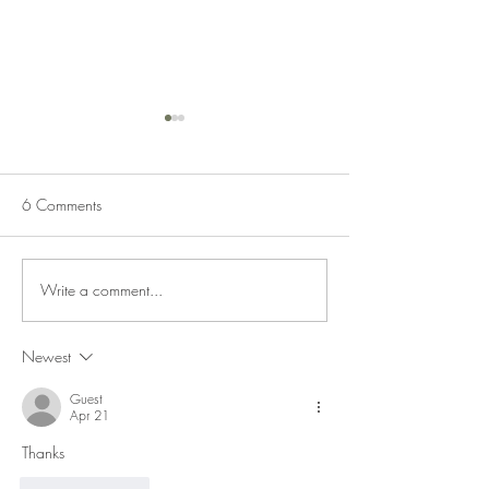
6 Comments
Savory Tart
Tempelopita 'Lazy
Write a comment...
Newest
Guest
Apr 21
Thanks